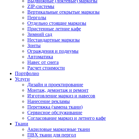
Выдвижные (локтевые) маркизы
ZIP-системы
Вертикальные открытые маркизы
Перголы
Отдельно стоящие маркизы
Пристенные летние кафе
Зимний сад
Нестандартные маркизы
Зонты
Ограждения и подиумы
Автоматика
Навес от снега
Расчет стоимости
Портфолио
Услуги
Дизайн и проектирование
Монтаж, демонтаж и ремонт
Изготовление маркиз и навесов
Нанесение рекламы
Перетяжка (замена ткани)
Сервисное обслуживание
Согласование маркиз и летнего кафе
Ткани
Акриловые маркизные ткани
ПВХ ткани для пергол