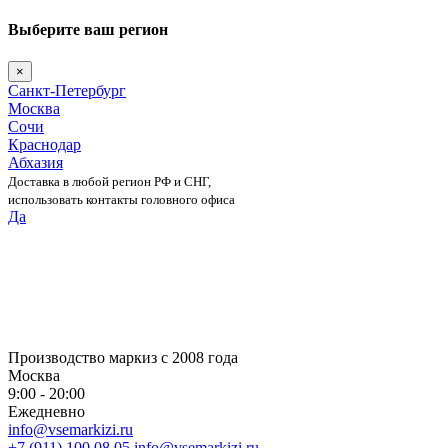
Выберите ваш регион
×
Санкт-Петербург
Москва
Сочи
Краснодар
Абхазия
Доставка в любой регион РФ и СНГ,
использовать контакты головного офиса
Да
Skip
to
content
Производство маркиз с 2008 года
Москва
9:00 - 20:00
Ежедневно
info@vsemarkizi.ru
+7 (911) 100 08 05
info@vsemarkizi.ru