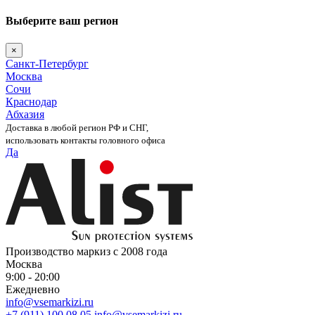
Выберите ваш регион
×
Санкт-Петербург
Москва
Сочи
Краснодар
Абхазия
Доставка в любой регион РФ и СНГ,
использовать контакты головного офиса
Да
Skip
to
content
Производство маркиз с 2008 года
Москва
9:00 - 20:00
Ежедневно
info@vsemarkizi.ru
+7 (911) 100 08 05
info@vsemarkizi.ru