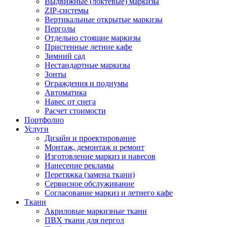
Выдвижные (локтевые) маркизы
ZIP-системы
Вертикальные открытые маркизы
Перголы
Отдельно стоящие маркизы
Пристенные летние кафе
Зимний сад
Нестандартные маркизы
Зонты
Ограждения и подиумы
Автоматика
Навес от снега
Расчет стоимости
Портфолио
Услуги
Дизайн и проектирование
Монтаж, демонтаж и ремонт
Изготовление маркиз и навесов
Нанесение рекламы
Перетяжка (замена ткани)
Сервисное обслуживание
Согласование маркиз и летнего кафе
Ткани
Акриловые маркизные ткани
ПВХ ткани для пергол