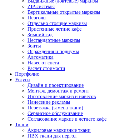
Выдвижные (локтевые) маркизы
ZIP-системы
Вертикальные открытые маркизы
Перголы
Отдельно стоящие маркизы
Пристенные летние кафе
Зимний сад
Нестандартные маркизы
Зонты
Ограждения и подиумы
Автоматика
Навес от снега
Расчет стоимости
Портфолио
Услуги
Дизайн и проектирование
Монтаж, демонтаж и ремонт
Изготовление маркиз и навесов
Нанесение рекламы
Перетяжка (замена ткани)
Сервисное обслуживание
Согласование маркиз и летнего кафе
Ткани
Акриловые маркизные ткани
ПВХ ткани для пергол